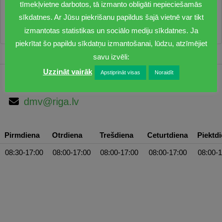
tīmekļvietne darbotos, tā izmanto obligāti nepieciešamās
septiņas oficiālas peldvietas Rīgā.
sīkdatnes. Ar Jūsu piekrišanu papildus šajā vietnē var tikt
izmantotas statistikas un sociālo mediju sīkdatnes. Ja
piekrītat šo papildu sīkdatņu izmantošanai, lūdzu, atzīmējiet
savu izvēli:
Uzzināt vairāk
Apstiprināt visas
Noraidīt
1201
dmv@riga.lv
Pirmdiena
Otrdiena
Trešdiena
Ceturtdiena
Piektd
08:30-17:00
08:00-17:00
08:00-17:00
08:00-17:00
08:00-1