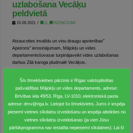
uzlabošana Vecāķu
peldvietā
15.09.2021
LV
,
PAZIŅOJUMI
Atsaucoties invalīdu un viņu draugu apvienības”
Apeirons” ierosinājumam, Mājokļu un vides
departamentsšovasar turpinājaveikt vides uzlabošanas
darbus Zilā karoga pludmalē Vecāķos.
Pamatojoties uz noslēgto līgumu, ir izgatavota un
Šīs tīmekļvietnes pārzinis ir Rīgas valstspilsētas
uzstādīta pārģērbšanās kabīne cilvēkiem ar kustību
pašvaldības Mājokļu un vides departaments, adrese:
traucējumiem. Jaunā kabīne atrodasVecāķos pie
Brīvības iela 49/53, Rīga, LV-1010, elektroniskā pasta
Selgas ielaspieejas peldvietai. Kabīne tika izbūvēta
adrese: dmv@riga.lv. Lietojot šo tīmekļvietni, Jums ir iespēja
ievērojot invalīdu un viņu draugu apvienības” Apeirons”
ieteikumus un nodrošinot nepieciešamāsvides
pieņemt vietnes sīkdatņu izveidošanu un iespēja atteikties no
pieejamības prasības.
vietnes sīkdatņu izveidošanas (ja vien Jūsu
pārlūkprogramma nav iestatīta nepieņemt sīkdatnes). Lai šī
Kopumā Mājokļu un vides departaments apsaimnieko